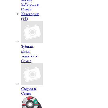
SDS-plus в
Семее
Категории
(+1)
Зубила,
пики,
лопатки в
Семее
Свёрла в
Семее