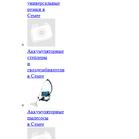
универсальные
резаки в
Семее
Аккумуляторные
степлеры
и
гвоздезабиватели
в Семее
Аккумуляторные
пылесосы
в Семее