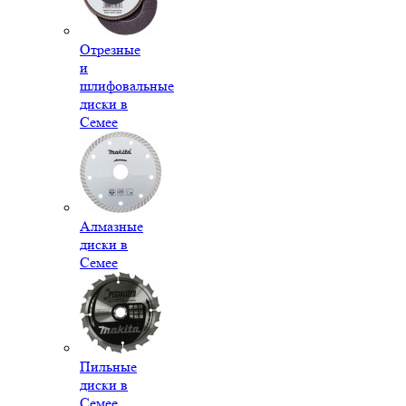
Отрезные
и
шлифовальные
диски в
Семее
Алмазные
диски в
Семее
Пильные
диски в
Семее