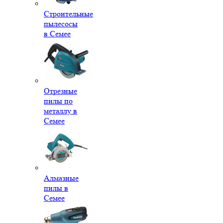
Строительные
пылесосы
в Семее
Отрезные
пилы по
металлу в
Семее
Алмазные
пилы в
Семее