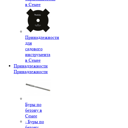
в Семее
Принадлежности
для
садового
инструмента
в Семее
Принадлежности
Принадлежности
Буры по
бетону в
Семее
- Буры по
бетону