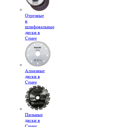
Отрезные
и
шлифовальные
диски в
Семее
Алмазные
диски в
Семее
Пильные
диски в
Семее