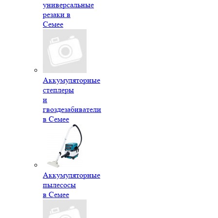
универсальные
резаки в
Семее
Аккумуляторные
степлеры
и
гвоздезабиватели
в Семее
Аккумуляторные
пылесосы
в Семее