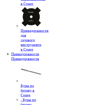
в Семее
Принадлежности
для
садового
инструмента
в Семее
Принадлежности
Принадлежности
Буры по
бетону в
Семее
- Буры по
бетону