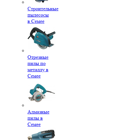
Строительные
пылесосы
в Семее
Отрезные
пилы по
металлу в
Семее
Алмазные
пилы в
Семее