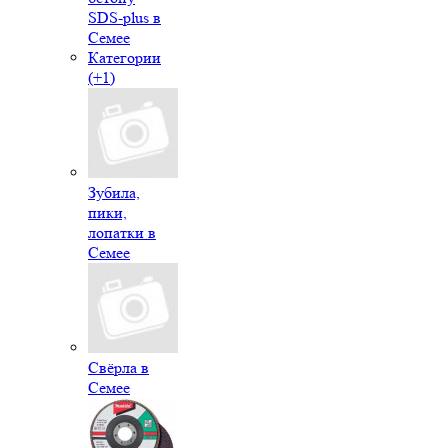
SDS-plus в
Семее
Категории
(+1)
Зубила,
пики,
лопатки в
Семее
Свёрла в
Семее